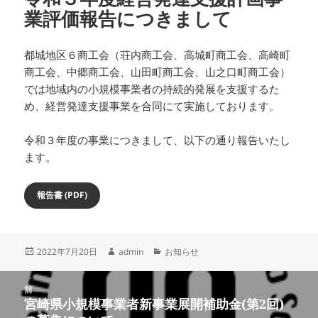
業評価報告につきまして
都城地区６商工会（荘内商工会、高城町商工会、高崎町
商工会、中郷商工会、山田町商工会、山之口町商工会）
では地域内の小規模事業者の持続的発展を支援するた
め、経営発達支援事業を合同にて実施しております。
令和３年度の事業につきまして、以下の通り報告いたし
ます。
報告書 (PDF)
投
作
カ
2022年7月20日
admin
お知らせ
稿
成
テ
日:
者
ゴ
投
リ
前
稿
宮崎県小規模事業者新事業展開補助金(第2回)
ー
前
ナ