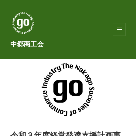
メニュ
中郷商工会
ーとウ
ィジェ
ット
令和３年度経営発達支援計画事