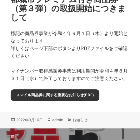
（第３弾）の取扱開始につきま
して
標記の商品券事業が令和４年９月１日（木）より開始と
なっております。
詳しくはページ下部のボタンよりPDFファイルをご確認
ください。
マイナンバー取得感謝券事業は利用期間が令和４年８月
３１日（水）で終了しておりますのでご注意ください。
スマイル商品券に関する重要なお知らせ(PDF)
投
作
カ
2022年9月16日
admin
お知らせ
稿
成
テ
日:
者
ゴ
投
リ
前
稿