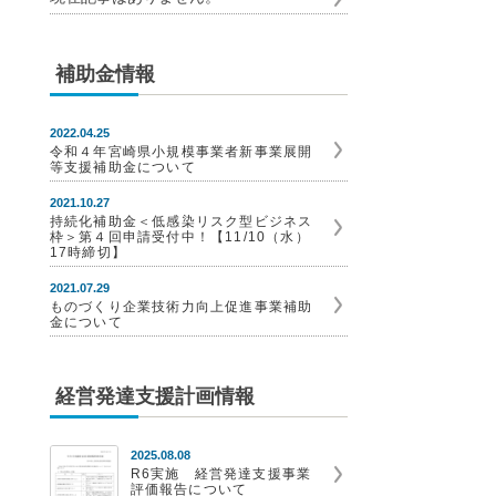
補助金情報
2022.04.25
令和４年宮崎県小規模事業者新事業展開
等支援補助金について
2021.10.27
持続化補助金＜低感染リスク型ビジネス
枠＞第４回申請受付中！【11/10（水）
17時締切】
2021.07.29
ものづくり企業技術力向上促進事業補助
金について
経営発達支援計画情報
2025.08.08
R6実施 経営発達支援事業
評価報告について