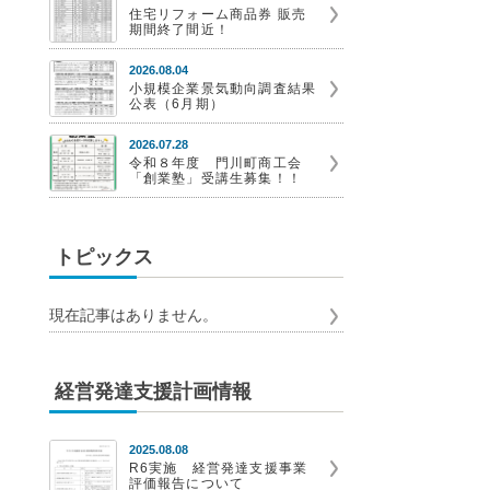
住宅リフォーム商品券 販売
期間終了間近！
2026.08.04
小規模企業景気動向調査結果
公表（6月期）
2026.07.28
令和８年度 門川町商工会
「創業塾」受講生募集！！
トピックス
現在記事はありません。
経営発達支援計画情報
2025.08.08
R6実施 経営発達支援事業
評価報告について